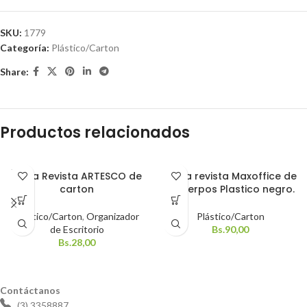
SKU:
1779
Categoría:
Plástico/Carton
Share:
Productos relacionados
SOLD
Porta Revista ARTESCO de
Porta revista Maxoffice de
OUT
carton
3 cuerpos Plastico negro.
Plástico/Carton
,
Organizador
Plástico/Carton
de Escritorio
Bs.
90,00
Bs.
28,00
Contáctanos
(3) 3358887