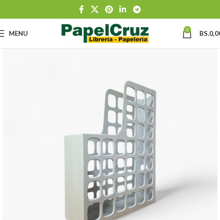
0
MENU
BS.
0,0