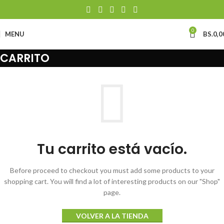
0
MENU
BS.
0,0
CARRITO
Tu carrito está vacío.
Before proceed to checkout you must add some products to your
shopping cart.
You will find a lot of interesting products on our "Shop"
page.
VOLVER A LA TIENDA