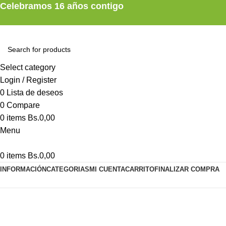
Celebramos 16 años contigo
Select category
Login / Register
0
Lista de deseos
0
Compare
0
items
Bs.
0,00
Menu
0
items
Bs.
0,00
INFORMACIÓN
CATEGORIAS
MI CUENTA
CARRITO
FINALIZAR COMPRA
CAJA PARA ARCHIVO