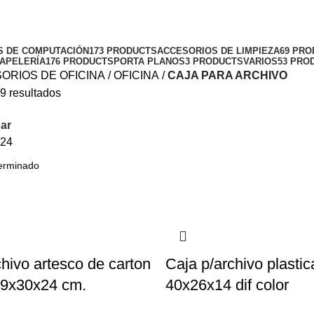
S DE COMPUTACIÓN
173 PRODUCTS
ACCESORIOS DE LIMPIEZA
69 PR
APELERÍA
176 PRODUCTS
PORTA PLANOS
3 PRODUCTS
VARIOS
53 PRO
ORIOS DE OFICINA
OFICINA
CAJA PARA ARCHIVO
9 resultados
ar
24
chivo artesco de carton
Caja p/archivo plastic
9x30x24 cm.
40x26x14 dif color