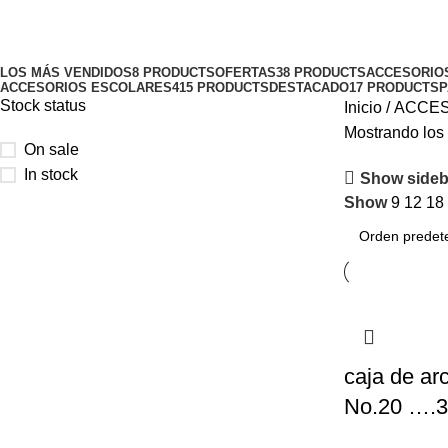
Categories
LOS MÁS VENDIDOS
8 PRODUCTS
OFERTAS
38 PRODUCTS
ACCESORIO
ACCESORIOS ESCOLARES
415 PRODUCTS
DESTACADO
17 PRODUCTS
P
Stock status
Inicio
ACCES
Mostrando los 
On sale
In stock
Show sideb
Show
9
12
18
caja de ar
No.20 ….3