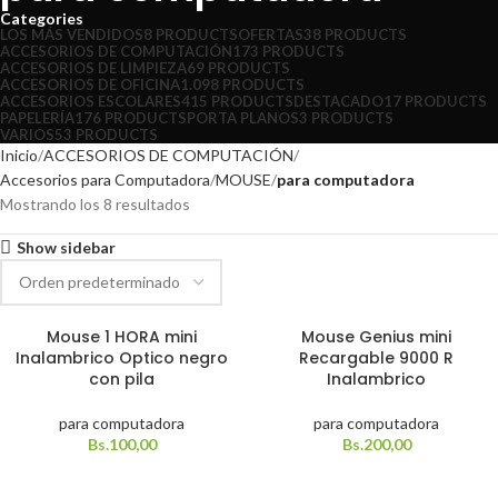
Categories
LOS MÁS VENDIDOS
8 PRODUCTS
OFERTAS
38 PRODUCTS
ACCESORIOS DE COMPUTACIÓN
173 PRODUCTS
ACCESORIOS DE LIMPIEZA
69 PRODUCTS
ACCESORIOS DE OFICINA
1.098 PRODUCTS
ACCESORIOS ESCOLARES
415 PRODUCTS
DESTACADO
17 PRODUCTS
PAPELERÍA
176 PRODUCTS
PORTA PLANOS
3 PRODUCTS
VARIOS
53 PRODUCTS
Inicio
ACCESORIOS DE COMPUTACIÓN
Accesorios para Computadora
MOUSE
para computadora
Mostrando los 8 resultados
Show sidebar
Mouse 1 HORA mini
Mouse Genius mini
Inalambrico Optico negro
Recargable 9000 R
con pila
Inalambrico
para computadora
para computadora
Bs.
100,00
Bs.
200,00