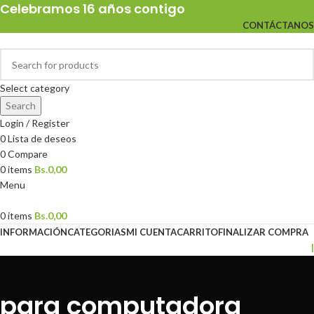
Celebramos 16 años contigo
CONTÁCTANOS
Select category
Search
Login / Register
0
Lista de deseos
0
Compare
0
items
Bs.
0,00
Menu
0
items
Bs.
0,00
INFORMACIÓN
CATEGORIAS
MI CUENTA
CARRITO
FINALIZAR COMPRA
|
para computadora