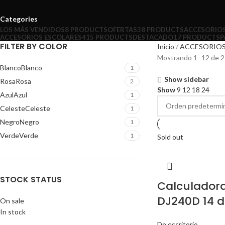
Categories
LOS MÁS VENDIDOS
8 PRODUCTS
OFERTAS
38 PRODUCTS
ACCESORIO
ACCESORIOS ESCOLARES
415 PRODUCTS
DESTACADO
17 PRODUCTS
P
FILTER BY COLOR
Inicio
ACCESORIOS
Mostrando 1–12 de 2
Blanco
Blanco
1
Show sidebar
Rosa
Rosa
2
Show
9
12
18
24
Azul
Azul
1
Celeste
Celeste
1
Negro
Negro
1
Verde
Verde
1
Sold out
STOCK STATUS
Calculador
DJ240D 14 di
On sale
In stock
De escritorio