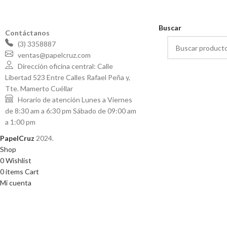
Buscar
Contáctanos
(3) 3358887
ventas@papelcruz.com
Dirección oficina central: Calle
Libertad 523 Entre Calles Rafael Peña y,
Tte. Mamerto Cuéllar
Horario de atención Lunes a Viernes
de 8:30 am a 6:30 pm Sábado de 09:00 am
a 1:00 pm
PapelCruz
2024.
Shop
0
Wishlist
0
items
Cart
Mi cuenta