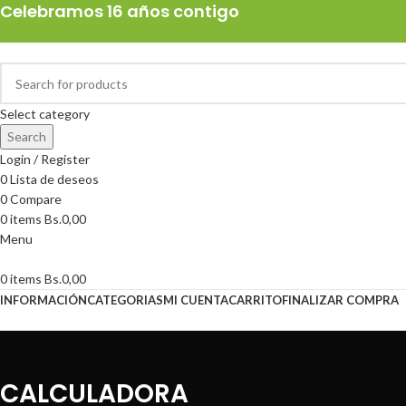
Celebramos 16 años contigo
Select category
Search
Login / Register
0
Lista de deseos
0
Compare
0
items
Bs.
0,00
Menu
0
items
Bs.
0,00
INFORMACIÓN
CATEGORIAS
MI CUENTA
CARRITO
FINALIZAR COMPRA
CALCULADORA