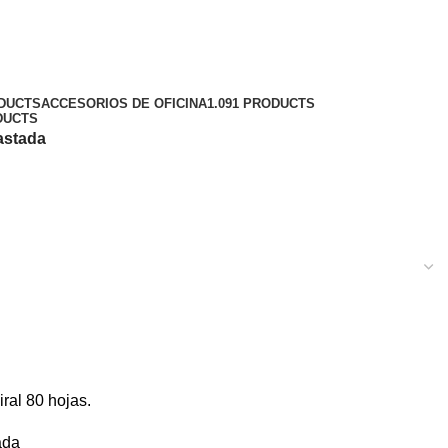
ODUCTS
ACCESORIOS DE OFICINA
1.091 PRODUCTS
DUCTS
astada
iral 80 hojas.
ada