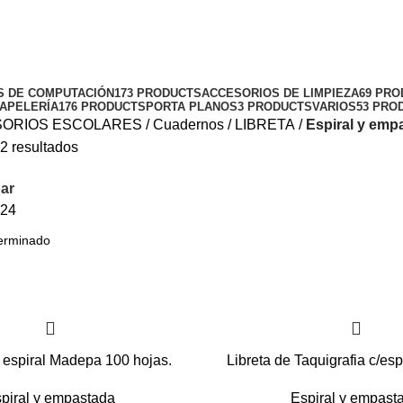
S DE COMPUTACIÓN
173 PRODUCTS
ACCESORIOS DE LIMPIEZA
69 PR
APELERÍA
176 PRODUCTS
PORTA PLANOS
3 PRODUCTS
VARIOS
53 PRO
ORIOS ESCOLARES
Cuadernos
LIBRETA
Espiral y emp
2 resultados
ar
24
n espiral Madepa 100 hojas.
Libreta de Taquigrafia c/esp
piral y empastada
Espiral y empast