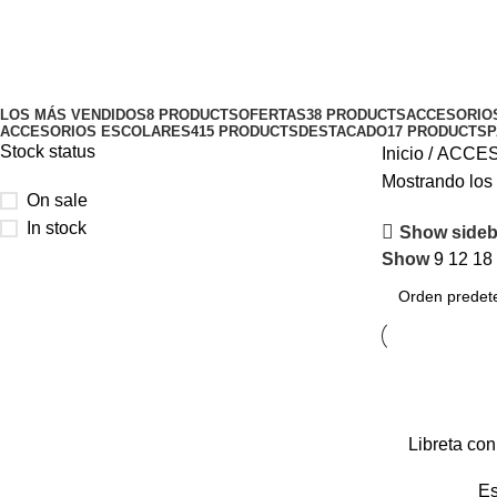
Espiral y empastada
Categories
LOS MÁS VENDIDOS
8 PRODUCTS
OFERTAS
38 PRODUCTS
ACCESORIO
ACCESORIOS ESCOLARES
415 PRODUCTS
DESTACADO
17 PRODUCTS
P
Stock status
Inicio
ACCES
Mostrando los 
On sale
In stock
Show sideb
Show
9
12
18
Libreta co
Es