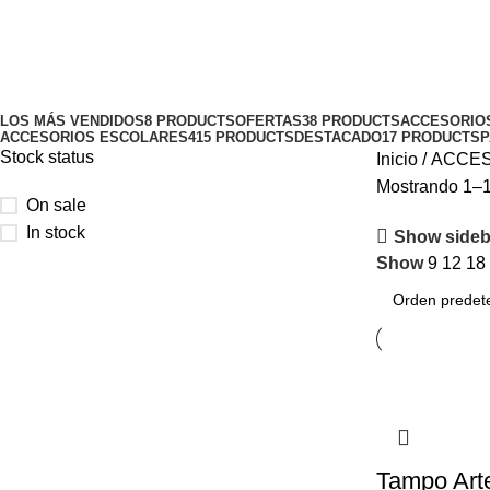
TAMPO MEDI
Categories
LOS MÁS VENDIDOS
8 PRODUCTS
OFERTAS
38 PRODUCTS
ACCESORIO
ACCESORIOS ESCOLARES
415 PRODUCTS
DESTACADO
17 PRODUCTS
P
Stock status
Inicio
ACCES
Mostrando 1–1
On sale
In stock
Show sideb
Show
9
12
18
Tampo Art