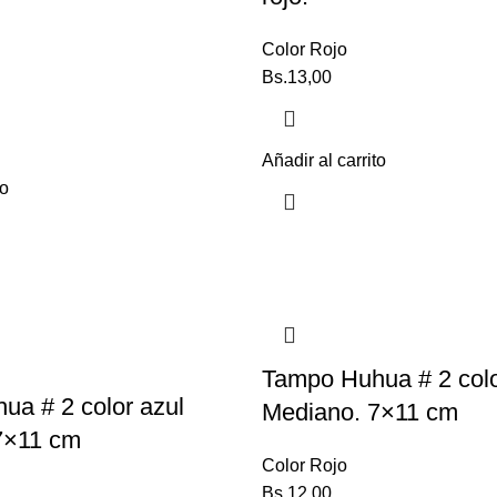
Color Rojo
Bs.
13,00
Añadir al carrito
to
Tampo Huhua # 2 colo
a # 2 color azul
Mediano. 7×11 cm
7×11 cm
Color Rojo
Bs.
12,00