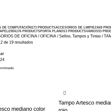
ANO
S DE COMPUTACIÓN
173 PRODUCTS
ACCESORIOS DE LIMPIEZA
69 PR
APELERÍA
176 PRODUCTS
PORTA PLANOS
3 PRODUCTS
VARIOS
53 PRO
ORIOS DE OFICINA
OFICINA
Sellos, Tampos y Tintas
TA
2 de 19 resultados
ar
24
Tampo Artesco median
esco mediano color
rojo.