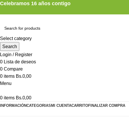
Celebramos 16 años contigo
Select category
Search
Login / Register
0
Lista de deseos
0
Compare
0
items
Bs.
0,00
Menu
0
items
Bs.
0,00
INFORMACIÓN
CATEGORIAS
MI CUENTA
CARRITO
FINALIZAR COMPRA