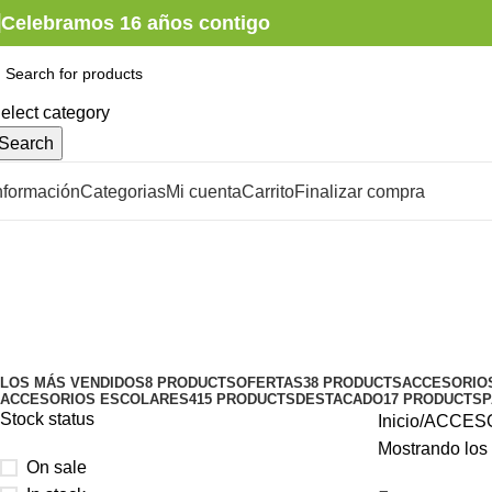
Celebramos 16 años contigo
elect category
Search
nformación
Categorias
Mi cuenta
Carrito
Finalizar compra
Tam. A-4
Categories
LOS MÁS VENDIDOS
8 PRODUCTS
OFERTAS
38 PRODUCTS
ACCESORIO
ACCESORIOS ESCOLARES
415 PRODUCTS
DESTACADO
17 PRODUCTS
P
Stock status
Inicio
ACCESO
Mostrando los 
On sale