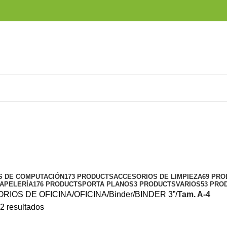
S DE COMPUTACIÓN
173 PRODUCTS
ACCESORIOS DE LIMPIEZA
69 PR
APELERÍA
176 PRODUCTS
PORTA PLANOS
3 PRODUCTS
VARIOS
53 PRO
RIOS DE OFICINA
OFICINA
Binder
BINDER 3”
Tam. A-4
2 resultados