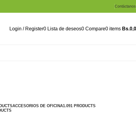
Contáctanos
Login / Register
0
Lista de deseos
0
Compare
0
items
Bs.
0,
ODUCTS
ACCESORIOS DE OFICINA
1.091 PRODUCTS
DUCTS