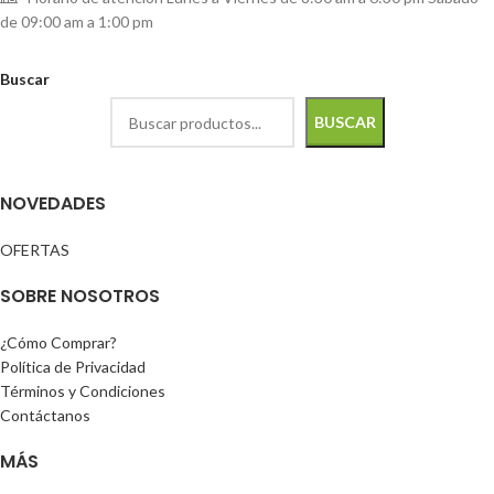
de 09:00 am a 1:00 pm
Buscar
BUSCAR
NOVEDADES
OFERTAS
SOBRE NOSOTROS
¿Cómo Comprar?
Política de Privacidad
Términos y Condiciones
Contáctanos
MÁS