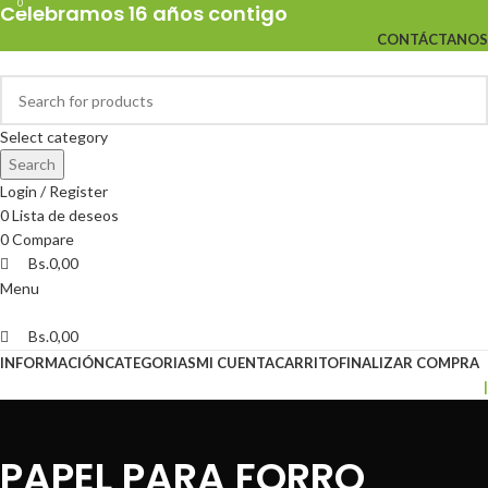
0
0
Celebramos 16 años contigo
CONTÁCTANOS
Select category
Search
Login / Register
0
Lista de deseos
0
Compare
Bs.
0,00
Menu
Bs.
0,00
INFORMACIÓN
CATEGORIAS
MI CUENTA
CARRITO
FINALIZAR COMPRA
|
PAPEL PARA FORRO