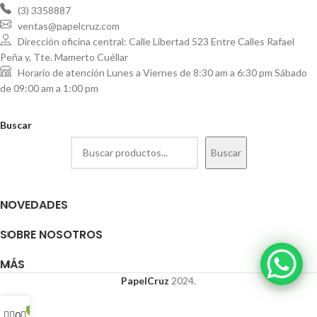
(3) 3358887
ventas@papelcruz.com
Dirección oficina central: Calle Libertad 523 Entre Calles Rafael
Peña y, Tte. Mamerto Cuéllar
Horario de atención Lunes a Viernes de 8:30 am a 6:30 pm Sábado
de 09:00 am a 1:00 pm
Buscar
Buscar
NOVEDADES
SOBRE NOSOTROS
MÁS
PapelCruz
2024.
Mi cuenta
0
0