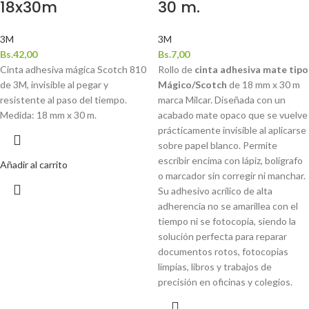
18x30m
30 m.
3M
3M
Bs.
42,00
Bs.
7,00
Cinta adhesiva mágica Scotch 810
Rollo de
cinta adhesiva mate tipo
de 3M, invisible al pegar y
Mágico/Scotch
de 18 mm x 30 m
resistente al paso del tiempo.
marca Milcar. Diseñada con un
Medida: 18 mm x 30 m.
acabado mate opaco que se vuelve
prácticamente invisible al aplicarse
sobre papel blanco. Permite
escribir encima con lápiz, bolígrafo
Añadir al carrito
o marcador sin corregir ni manchar.
Su adhesivo acrílico de alta
adherencia no se amarillea con el
tiempo ni se fotocopia, siendo la
solución perfecta para reparar
documentos rotos, fotocopias
limpias, libros y trabajos de
precisión en oficinas y colegios.