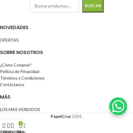
BUSCAR
NOVEDADES
OFERTAS
SOBRE NOSOTROS
¿Cómo Comprar?
Política de Privacidad
Términos y Condiciones
Contáctanos
MÁS
LOS MÁS VENDIDOS
PapelCruz
2024.
0
Shop
Filters
Wishlist
Cart
Mi cuenta