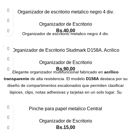
Organizador de escritorio metalico negro 4 div.
Organizador de Escritorio
Bs.
40,00
Organizador de escritorio metalico negro 4 div.
SOLD
Organizador de Escritorio Studmark D158A. Acrilico
OUT
Organizador de Escritorio
Bs.
90,00
Elegante organizador multifuncional fabricado en
acrílico
transparente
de alta resistencia. El modelo
D158A
destaca por su
diseño de compartimentos escalonados que permiten clasificar
lápices, clips, notas adhesivas y tarjetas en un solo lugar. Su
acabado tipo cristal ofrece una visibilidad total del contenido,
aportando un toque moderno y profesional a cualquier escritorio.
Pinche para papel metalico Central
Es duradero, fácil de limpiar y posee una base estable con bordes
redondeados.
Organizador de Escritorio
Bs.
15,00