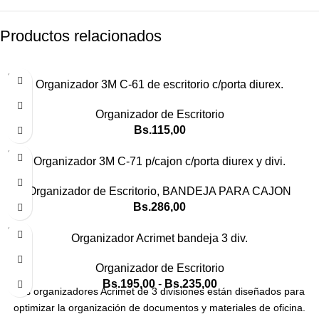
Productos relacionados
SOLD
Organizador 3M C-61 de escritorio c/porta diurex.
OUT
Organizador de Escritorio
Bs.
115,00
SOLD
Organizador 3M C-71 p/cajon c/porta diurex y divi.
OUT
Organizador de Escritorio
,
BANDEJA PARA CAJON
Bs.
286,00
SOLD
Organizador Acrimet bandeja 3 div.
OUT
Horizontal
Vertical
Organizador de Escritorio
Bs.
195,00
-
Bs.
235,00
Los organizadores Acrimet de 3 divisiones están diseñados para
optimizar la organización de documentos y materiales de oficina.