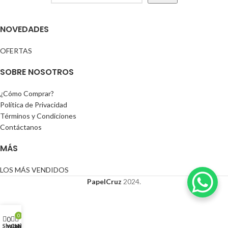
NOVEDADES
OFERTAS
SOBRE NOSOTROS
¿Cómo Comprar?
Política de Privacidad
Términos y Condiciones
Contáctanos
MÁS
LOS MÁS VENDIDOS
PapelCruz
2024.
0
0
Shop
Cart
Mi cuenta
Wishlist