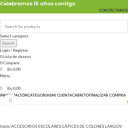
0
0
Celebramos 16 años contigo
CONTÁCTANOS
Select category
Search
Login / Register
0
Lista de deseos
0
Compare
Bs.
0,00
Menu
Bs.
0,00
INFORMACIÓN
CATEGORIAS
MI CUENTA
CARRITO
FINALIZAR COMPRA
Click to enlarge
|
Inicio
ACCESORIOS ESCOLARES
LÁPICES DE COLORES LARGOS