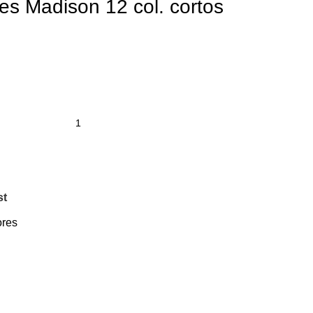
es Madison 12 col. cortos
st
ores