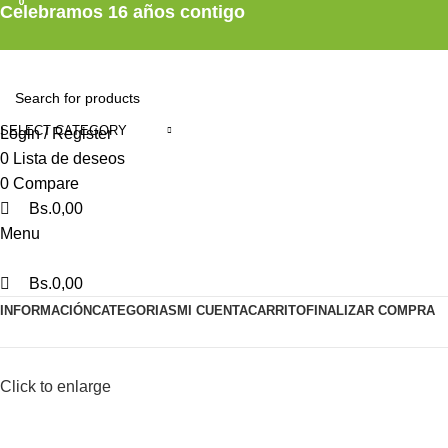
0
0
0
Celebramos 16 años contigo
SELECT CATEGORY
Login / Register
0
Lista de deseos
0
Compare
Bs.
0,00
Menu
Bs.
0,00
INFORMACIÓN
CATEGORIAS
MI CUENTA
CARRITO
FINALIZAR COMPRA
Click to enlarge