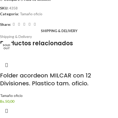
SKU:
4358
Categoría:
Tamaño oficio
Share:
SHIPPING & DELIVERY
Shipping & Delivery
Productos relacionados
SOLD
SOLD
SOLD
OUT
OUT
OUT
Folder acordeon MILCAR con 12
Divisiones. Plastico tam. oficio.
Tamaño oficio
Bs.
50,00