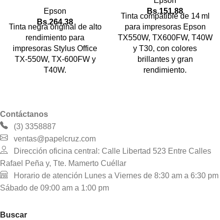
Epson
Epson
Bs.
151,88
Tinta compatible de 14 ml
Bs.
264,38
Tinta negra original de alto
para impresoras Epson
rendimiento para
TX550W, TX600FW, T40W
impresoras Stylus Office
y T30, con colores
TX‑550W, TX‑600FW y
brillantes y gran
T40W.
rendimiento.
Contáctanos
(3) 3358887
ventas@papelcruz.com
Dirección oficina central: Calle Libertad 523 Entre Calles
Rafael Peña y, Tte. Mamerto Cuéllar
Horario de atención Lunes a Viernes de 8:30 am a 6:30 pm
Sábado de 09:00 am a 1:00 pm
Buscar