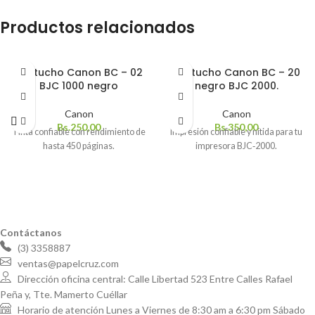
Productos relacionados
Cartucho Canon BC – 02
Cartucho Canon BC – 20
BJC 1000 negro
negro BJC 2000.
Canon
Canon
Bs.
250,00
Bs.
350,00
Tinta confiable con rendimiento de
Impresión confiable y nítida para tu
hasta 450 páginas.
impresora BJC‑2000.
Contáctanos
(3) 3358887
ventas@papelcruz.com
Dirección oficina central: Calle Libertad 523 Entre Calles Rafael
Peña y, Tte. Mamerto Cuéllar
Horario de atención Lunes a Viernes de 8:30 am a 6:30 pm Sábado