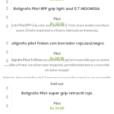
Boligrafo Pilot BPP grip light azul 0.7 INDONESIA.
Pilot
Bs.
10,00
Bolígrafo Pilot BPP Grip color azul, punta de 0.7 mm, trazo medio y escritura
suave. Diseño ergonómico y liviano, fabricado en Indonesia.
Boligrafo pilot Frixion con borrador rojo,azul,negro.
Pilot
Bs.
58,00
El
bolígrafo Pilot FriXion
usa una tinta de gel termosensible que se vuelve
invisible al frotar con el borrador integrado, permitiéndote borrar y reescribir
sin dañar el papel.
Además, tiene punta fina de 0,5 mm para una escritura precisa y es recargable,
lo que lo hace más ecológico.
Sold out
Boligrafo Pilot super grip retractil rojo.
Pilot
Bs.
35,00