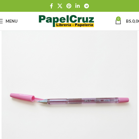
0
MENU
BS.
0,0