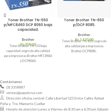
Toner Brother TN-550
Toner Brother TN-650
p/MFC8460 DCP 8060 baja
p/DCP 8085.
capacidad.
Brother
Brother
Bs.
1.170,00
Toner Brother TN-650: negro de
Bs.
900,00
Toner Brother TN-550 baja
alta calidad para impresoras
capacidad: negro de alta calidad
Brother DCP8085.
para impresoras Brother MFC8460
y DCP8060.
Contáctanos
(3) 3358887
ventas@papelcruz.com
Dirección oficina central: Calle Libertad 523 Entre Calles Rafael
Peña y, Tte. Mamerto Cuéllar
Horario de atención Lunes a Viernes de 8:30 am a 6:30 pm Sábado