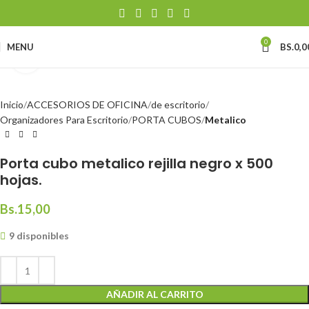
0
MENU
BS.
0,0
Click to enlarge
Inicio
ACCESORIOS DE OFICINA
de escritorio
Organizadores Para Escritorio
PORTA CUBOS
Metalico
Porta cubo metalico rejilla negro x 500
hojas.
Bs.
15,00
9 disponibles
AÑADIR AL CARRITO