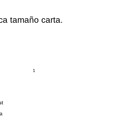
ca tamaño carta.
st
ca