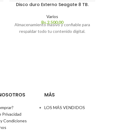
Disco duro Externo Seagate 8 TB.
Estabilizad
FVR-
Varios
Bs.
2.500,00
Almacenamiento masivo y confiable para
Estabilizador a
respaldar todo tu contenido digital.
equipos contra
garantizando 
 NOSOTROS
MÁS
mprar?
LOS MÁS VENDIDOS
e Privacidad
y Condiciones
nos