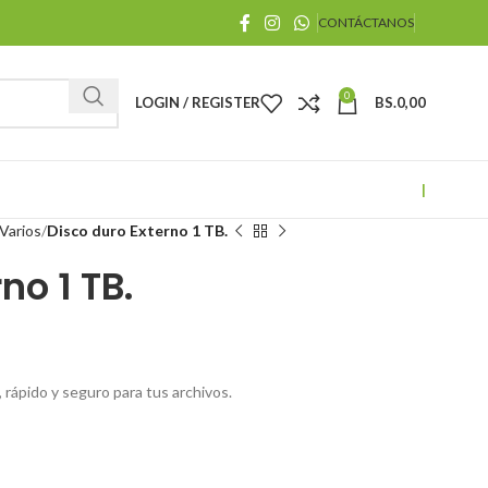
CONTÁCTANOS
0
LOGIN / REGISTER
BS.
0,00
|
Varios
Disco duro Externo 1 TB.
no 1 TB.
rápido y seguro para tus archivos.