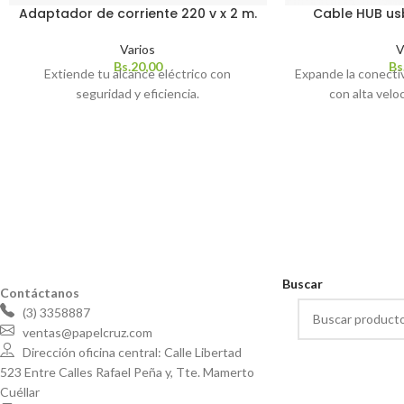
Adaptador de corriente 220 v x 2 m.
Cable HUB usb
Varios
V
Bs.
20,00
Bs
Extiende tu alcance eléctrico con
Expande la conecti
seguridad y eficiencia.
con alta veloc
Buscar
Contáctanos
(3) 3358887
ventas@papelcruz.com
Dirección oficina central: Calle Libertad
523 Entre Calles Rafael Peña y, Tte. Mamerto
Cuéllar