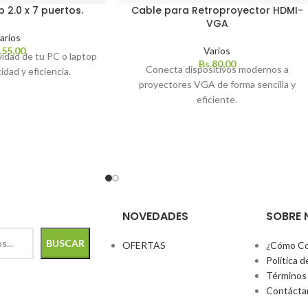
 2.0 x 7 puertos.
Cable para Retroproyector HDMI-
VGA
arios
.
55,00
Varios
vidad de tu PC o laptop
Bs.
80,00
Conecta dispositivos modernos a
idad y eficiencia.
proyectores VGA de forma sencilla y
eficiente.
NOVEDADES
SOBRE
BUSCAR
OFERTAS
¿Cómo Co
Política d
Términos 
Contácta