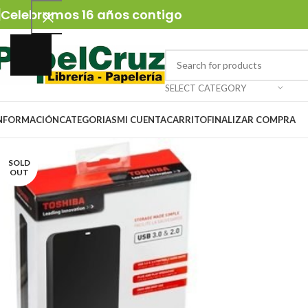
Celebramos 16 años contigo
SELECT CATEGORY
NFORMACIÓN
CATEGORIAS
MI CUENTA
CARRITO
FINALIZAR COMPRA
SOLD
OUT