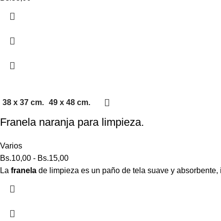
38 x 37 cm.
49 x 48 cm.
Franela naranja para limpieza.
Varios
Bs.
10,00
-
Bs.
15,00
La
franela
de limpieza es un paño de tela suave y absorbente, id