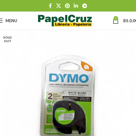
0
MENU
BS.
0,0
SOLD
OUT