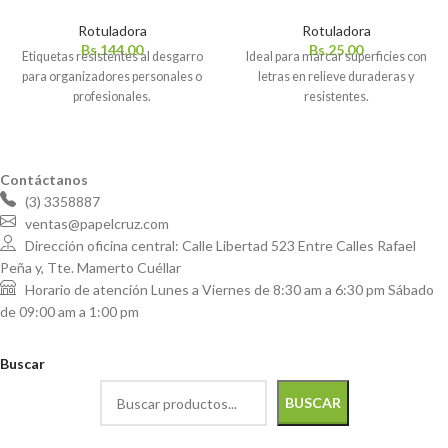
Rotuladora
Rotuladora
Bs.
144,00
Bs.
25,00
Etiquetas resistentes al desgarro
Ideal para marcar superficies con
para organizadores personales o
letras en relieve duraderas y
profesionales.
resistentes.
Contáctanos
(3) 3358887
ventas@papelcruz.com
Dirección oficina central: Calle Libertad 523 Entre Calles Rafael
Peña y, Tte. Mamerto Cuéllar
Horario de atención Lunes a Viernes de 8:30 am a 6:30 pm Sábado
de 09:00 am a 1:00 pm
Buscar
BUSCAR