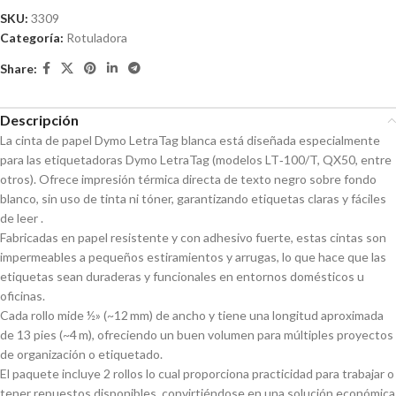
SKU:
3309
Categoría:
Rotuladora
Share:
Descripción
La cinta de papel Dymo LetraTag blanca está diseñada especialmente
para las etiquetadoras Dymo LetraTag (modelos LT‑100/T, QX50, entre
otros). Ofrece impresión térmica directa de texto negro sobre fondo
blanco, sin uso de tinta ni tóner, garantizando etiquetas claras y fáciles
de leer .
Fabricadas en papel resistente y con adhesivo fuerte, estas cintas son
impermeables a pequeños estiramientos y arrugas, lo que hace que las
etiquetas sean duraderas y funcionales en entornos domésticos u
oficinas.
Cada rollo mide ½» (~12 mm) de ancho y tiene una longitud aproximada
de 13 pies (~4 m), ofreciendo un buen volumen para múltiples proyectos
de organización o etiquetado.
El paquete incluye 2 rollos lo cual proporciona practicidad para trabajar o
tener repuestos disponibles, convirtiéndose en una solución económica