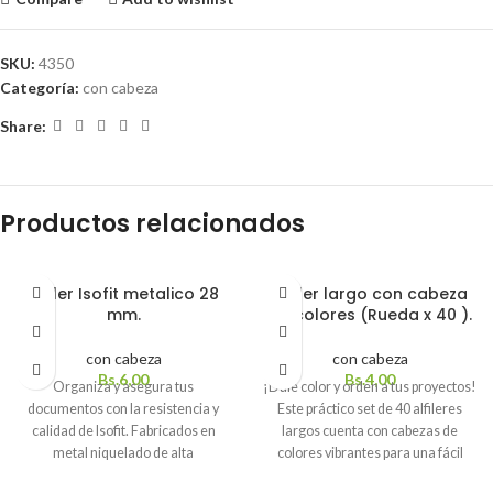
SKU:
4350
Categoría:
con cabeza
Share:
Productos relacionados
Alfiler Isofit metalico 28
Alfiler largo con cabeza
mm.
de colores (Rueda x 40 ).
con cabeza
con cabeza
Bs.
6,00
Bs.
4,00
Organiza y asegura tus
¡Dale color y orden a tus proyectos!
documentos con la resistencia y
Este práctico set de 40 alfileres
calidad de Isofit.
Fabricados en
largos cuenta con cabezas de
metal niquelado de alta
colores vibrantes para una fácil
durabilidad, estos alfileres de 28
visibilidad y manejo. Incluye un