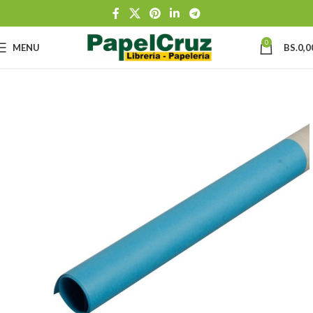
0
MENU
BS.
0,0