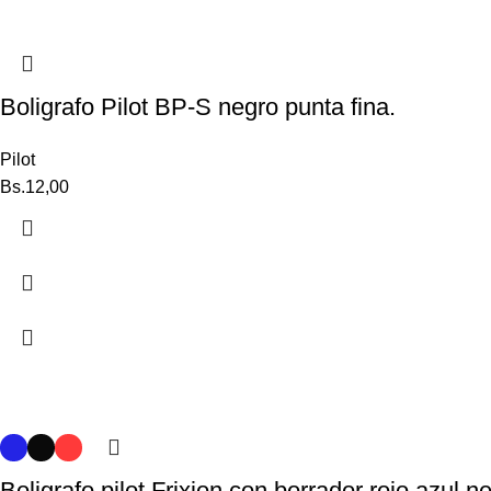
Boligrafo Pilot BP-S negro punta fina.
Pilot
Bs.
12,00
Boligrafo pilot Frixion con borrador rojo,azul,n