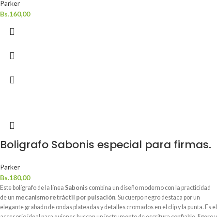
Parker
Bs.
160,00
Boligrafo Sabonis especial para firmas.
Parker
Bs.
180,00
Este bolígrafo de la línea
Sabonis
combina un diseño moderno con la practicidad
de un
mecanismo retráctil por pulsación
. Su cuerpo negro destaca por un
elegante grabado de ondas plateadas y detalles cromados en el clip y la punta. Es el
accesorio ideal para quienes buscan un instrumento de escritura confiable, ligero y