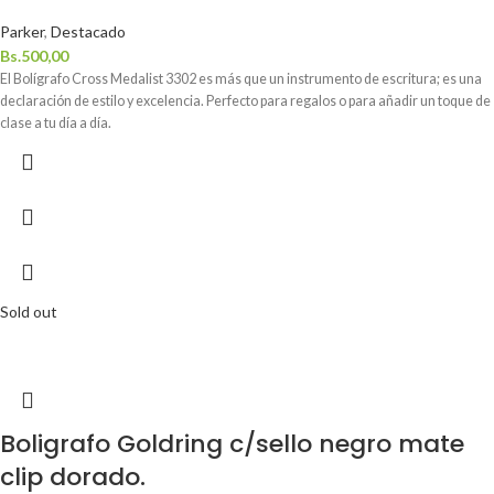
Parker
,
Destacado
Bs.
500,00
El Bolígrafo Cross Medalist 3302 es más que un instrumento de escritura; es una
declaración de estilo y excelencia. Perfecto para regalos o para añadir un toque de
clase a tu día a día.
Sold out
Boligrafo Goldring c/sello negro mate
clip dorado.