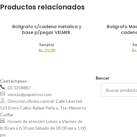
Productos relacionados
Boligrafo c/cadena metalica y
Boligrafo Ma
base p/pegar VELMER.
cadena
Senator
Se
Bs.
25,00
Bs
Buscar
Contáctanos
(3) 3358887
ventas@papelcruz.com
Dirección oficina central: Calle Libertad
523 Entre Calles Rafael Peña y, Tte. Mamerto
Cuéllar
Horario de atención Lunes a Viernes de
8:30 am a 6:30 pm Sábado de 09:00 am a 1:00
pm