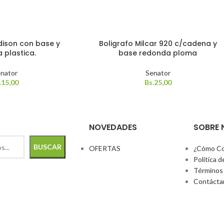
SOLD
dison con base y
Boligrafo Milcar 920 c/cadena y
OUT
 plastica.
base redonda ploma
nator
Senator
.
15,00
Bs.
25,00
NOVEDADES
SOBRE
BUSCAR
OFERTAS
¿Cómo Co
Política d
Términos 
Contácta