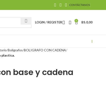
CONTÁCTANOS
0
LOGIN / REGISTER
BS.
0,00
|
torio
Bolígrafos
BOLIGRAFO CON CADENA
 plastica.
 con base y cadena