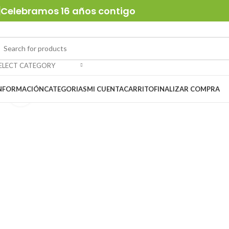
Celebramos 16 años contigo
ELECT CATEGORY
NFORMACIÓN
CATEGORIAS
MI CUENTA
CARRITO
FINALIZAR COMPRA
Click to enlarge