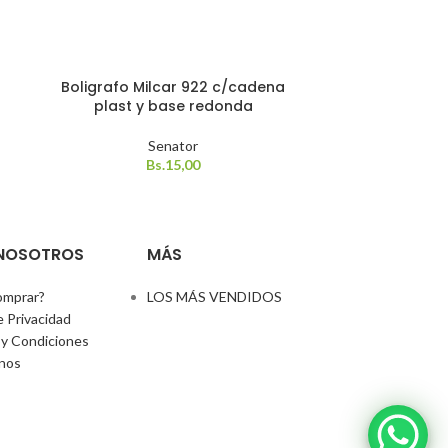
SOLD
Boligrafo Milcar 922 c/cadena
Boligrafo Sty
OUT
plast y base redonda
y 
Senator
Bs.
15,00
 NOSOTROS
MÁS
mprar?
LOS MÁS VENDIDOS
e Privacidad
y Condiciones
nos