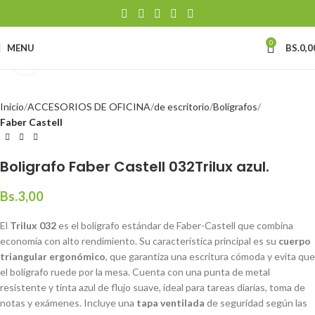
0
MENU
BS.
0,0
Click to enlarge
Inicio
ACCESORIOS DE OFICINA
de escritorio
Bolígrafos
Faber Castell
Boligrafo Faber Castell 032Trilux azul.
Bs.
3,00
El
Trilux 032
es el bolígrafo estándar de Faber-Castell que combina
economía con alto rendimiento. Su característica principal es su
cuerpo
triangular ergonómico
, que garantiza una escritura cómoda y evita que
el bolígrafo ruede por la mesa. Cuenta con una punta de metal
resistente y tinta azul de flujo suave, ideal para tareas diarias, toma de
notas y exámenes. Incluye una
tapa ventilada
de seguridad según las