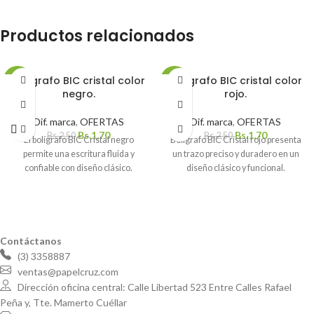
Productos relacionados
Boligrafo BIC cristal color
Boligrafo BIC cristal color
-32%
-32%
negro.
rojo.
Dif. marca
,
OFERTAS
Dif. marca
,
OFERTAS
Bs.
1,70
Bs.
1,70
Bs.
2,50
Bs.
2,50
El bolígrafo BIC Cristal negro
Bolígrafo BIC Cristal rojo presenta
permite una escritura fluida y
un trazo preciso y duradero en un
confiable con diseño clásico.
diseño clásico y funcional.
Contáctanos
(3) 3358887
ventas@papelcruz.com
Dirección oficina central: Calle Libertad 523 Entre Calles Rafael
Peña y, Tte. Mamerto Cuéllar