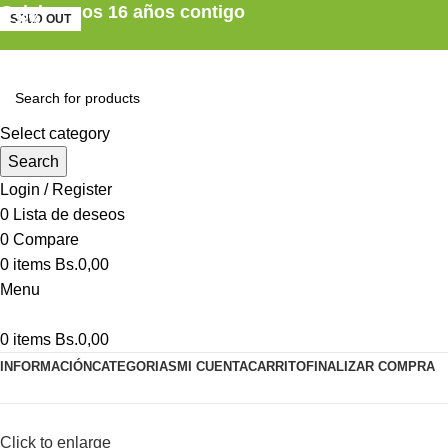
Celebramos 16 años contigo
SOLD OUT
-32%
-32%
-32%
Select category
Search
Login / Register
0
Lista de deseos
0
Compare
0
items
Bs.
0,00
Menu
0
items
Bs.
0,00
INFORMACIÓN
CATEGORIAS
MI CUENTA
CARRITO
FINALIZAR COMPRA
Click to enlarge