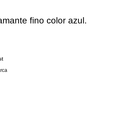
amante fino color azul.
st
arca