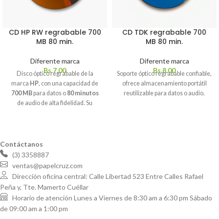
CD HP RW regrabable 700
CD TDK regrabable 700
MB 80 min.
MB 80 min.
Diferente marca
Diferente marca
Bs.
7,00
Bs.
8,00
Disco óptico regrabable de la
Soporte óptico regrabable confiable,
marca
HP
, con una capacidad de
ofrece almacenamiento portátil
700 MB
para datos o
80 minutos
reutilizable para datos o audio.
de audio de alta fidelidad. Su
tecnología
RW
permite borrar el
contenido anterior y grabar
información nueva cientos de
veces, ofreciendo una solución
Contáctanos
económica y ecológica para el
(3) 3358887
almacenamiento de archivos. Es
ventas@papelcruz.com
compatible con la mayoría de las
Dirección oficina central: Calle Libertad 523 Entre Calles Rafael
unidades grabadoras de CD-RW
Peña y, Tte. Mamerto Cuéllar
del mercado.
Horario de atención Lunes a Viernes de 8:30 am a 6:30 pm Sábado
de 09:00 am a 1:00 pm