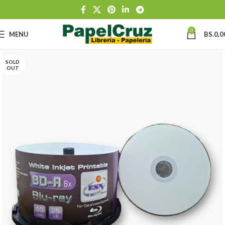
0
MENU
BS.
0,0
SOLD
OUT