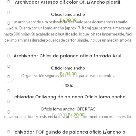
Archivador Artesco dif.color Of. L/Ancho plastif.
Oficio lomo ancho
Bs.
30,00
Es un archivador de alta resistencia diseñado para documentos
tamaño
Oficio
. Cuenta con un
lomo ancho (aprox. 7-8 cm)
que permite almacenar
hasta 500 hojas. Su acabado es
plastificado
, lo que lo hace impermeable, fácil
de limpiar y más duradero que los de cartón simple. Incluye un mecanismo de
palanca metálico de alta precisión y tarjetero en el lomo para identificación.
Archivador Chies de palanca oficio forrado Azul.
Oficio lomo ancho
Bs.
34,00
Organización segura y profesional para tus documentos.
-33%
Archivador Onliwang de palanca Oficio lomo ancho.
Oficio lomo ancho
,
OFERTAS
Bs.
20,00
Bs.
30,00
Máxima capacidad y resistencia para archivar documentos con orden y estilo.
Archivador TOP guindo de palanca oficio L/ancho pl