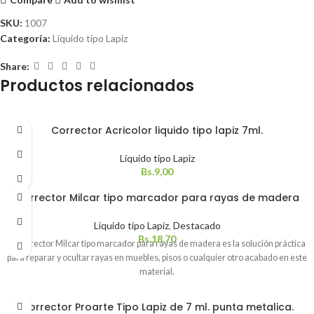
SKU:
1007
Categoría:
Líquido tipo Lapiz
Share:
Productos relacionados
Corrector Acricolor liquido tipo lapiz 7ml.
Líquido tipo Lapiz
Bs.
9,00
Corrector Milcar tipo marcador para rayas de madera
Líquido tipo Lapiz
,
Destacado
Bs.
18,70
El corrector Milcar tipo marcador para rayas de madera es la solución práctica
para reparar y ocultar rayas en muebles, pisos o cualquier otro acabado en este
material.
SOLD
Corrector Proarte Tipo Lapiz de 7 ml. punta metalica.
OUT