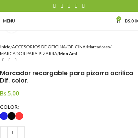
0
MENU
BS.
0,0
Click to enlarge
Inicio
ACCESORIOS DE OFICINA
OFICINA
Marcadores
MARCADOR PARA PIZARRA
Mon Ami
Marcador recargable para pizarra acrilica
Dif. color.
Bs.
5,00
COLOR